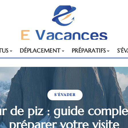
TUS
DÉPLACEMENT
PRÉPARATIFS
S’É
S'ÉVADER
r de piz : guide compl
préparer votre visite