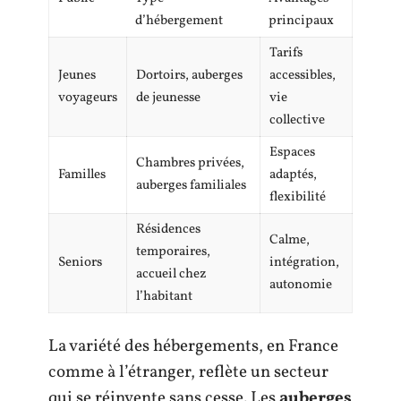
d’hébergement
principaux
Tarifs
Jeunes
Dortoirs, auberges
accessibles,
voyageurs
de jeunesse
vie
collective
Espaces
Chambres privées,
Familles
adaptés,
auberges familiales
flexibilité
Résidences
Calme,
temporaires,
Seniors
intégration,
accueil chez
autonomie
l’habitant
La variété des hébergements, en France
comme à l’étranger, reflète un secteur
qui se réinvente sans cesse. Les
auberges