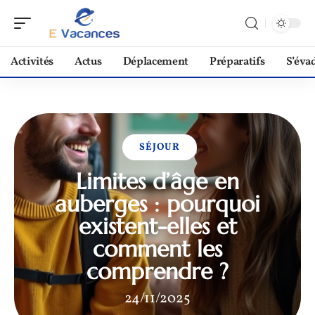
Activités
Actus
Déplacement
Préparatifs
S’éva
SÉJOUR
Limites d’âge en
auberges : pourquoi
existent-elles et
comment les
comprendre ?
24/11/2025