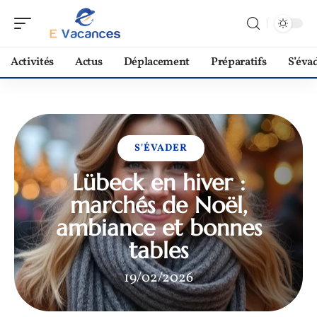
Activités
Actus
Déplacement
Préparatifs
S’éva
S'ÉVADER
Lübeck en hiver :
marchés de Noël,
ambiance et bonnes
tables
19/02/2026