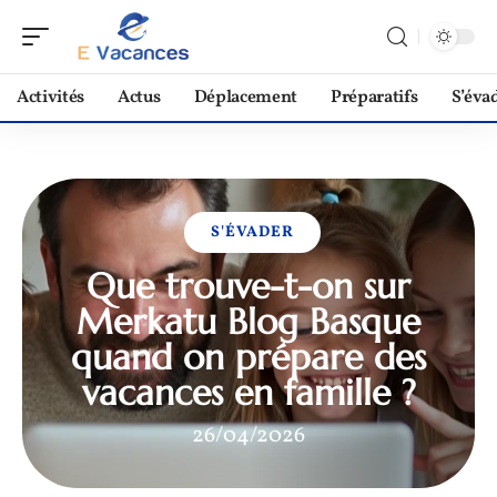
Activités
Actus
Déplacement
Préparatifs
S’éva
S'ÉVADER
Que trouve-t-on sur
Merkatu Blog Basque
quand on prépare des
vacances en famille ?
26/04/2026