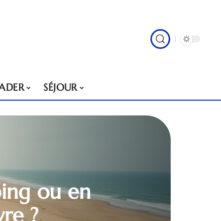
VADER
SÉJOUR
ping ou en
vre ?