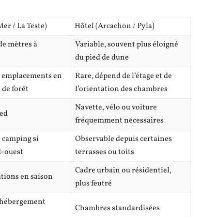
er / La Teste)
Hôtel (Arcachon / Pyla)
de mètres à
Variable, souvent plus éloigné
du pied de dune
ns emplacements en
Rare, dépend de l’étage et de
 de forêt
l’orientation des chambres
Navette, vélo ou voiture
ied
fréquemment nécessaires
 camping si
Observable depuis certaines
d-ouest
terrasses ou toits
Cadre urbain ou résidentiel,
tions en saison
plus feutré
 hébergement
Chambres standardisées