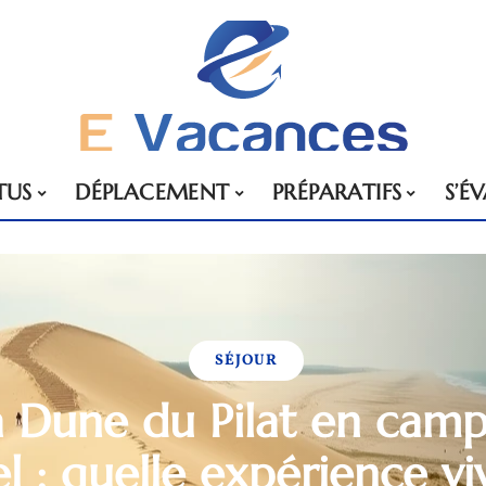
TUS
DÉPLACEMENT
PRÉPARATIFS
S’É
SÉJOUR
a Dune du Pilat en cam
l : quelle expérience vi